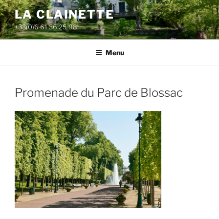
Aller
LA CLAINETTE
au
+33(0)6 61 36 25 98
contenu
principal
Menu
Promenade du Parc de Blossac