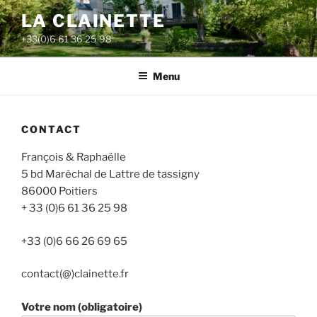
Aller
LA CLAINETTE
au
+33(0)6 61 36 25 98
contenu
principal
Menu
CONTACT
François & Raphaëlle
5 bd Maréchal de Lattre de tassigny
86000 Poitiers
+ 33 (0)6 61 36 25 98
+33 (0)6 66 26 69 65
contact(@)clainette.fr
Votre nom (obligatoire)