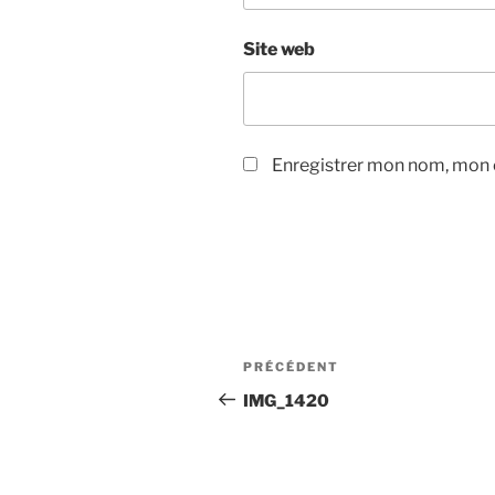
Site web
Enregistrer mon nom, mon e
Navigation
Article
PRÉCÉDENT
de
précédent
IMG_1420
l’article