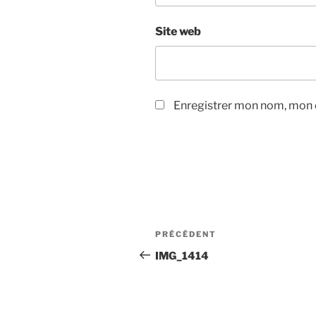
Site web
Enregistrer mon nom, mon e
Navigation
Article
PRÉCÉDENT
de
précédent
IMG_1414
l’article