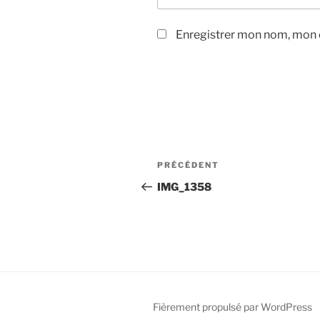
Enregistrer mon nom, mon e
Navigation
Article
PRÉCÉDENT
de
précédent
IMG_1358
l’article
Fièrement propulsé par WordPress