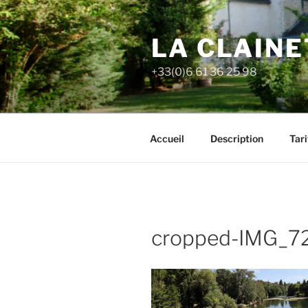
Aller
au
LA CLAIN
contenu
principal
+33(0)6 61 36 25 98
Accueil
Description
Tari
cropped-IMG_72