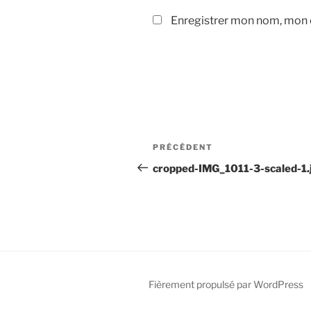
Enregistrer mon nom, mon e
Navigation
Article
PRÉCÉDENT
de
précédent
cropped-IMG_1011-3-scaled-1.
l’article
Fièrement propulsé par WordPress