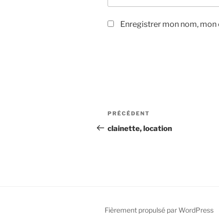
Enregistrer mon nom, mon e
Navigation
Article
PRÉCÉDENT
de
précédent
clainette, location
l’article
Fièrement propulsé par WordPress