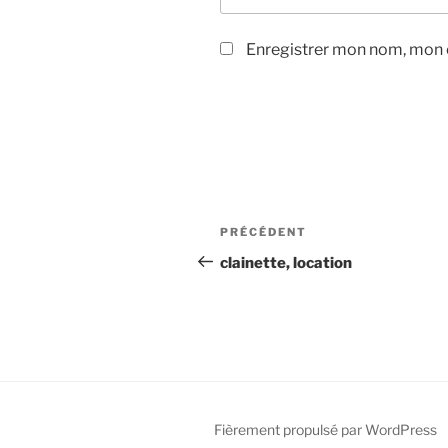
Enregistrer mon nom, mon e
Navigation
Article
PRÉCÉDENT
de
précédent
clainette, location
l’article
Fièrement propulsé par WordPress