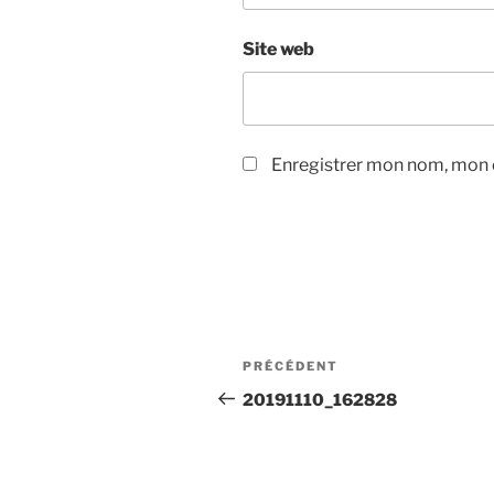
Site web
Enregistrer mon nom, mon e
Navigation
Article
PRÉCÉDENT
de
précédent
20191110_162828
l’article