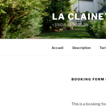
Aller
au
LA CLAIN
contenu
principal
+33(0)6 61 36 25 98
Accueil
Description
Tari
BOOKING FORM
This is a booking f