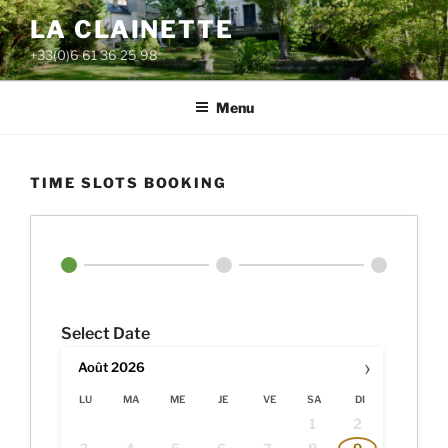
Aller
LA CLAINETTE
au
+33(0)6 61 36 25 98
contenu
principal
Menu
TIME SLOTS BOOKING
Select Date
›
Août
2026
LU
MA
ME
JE
VE
SA
DI
1
2