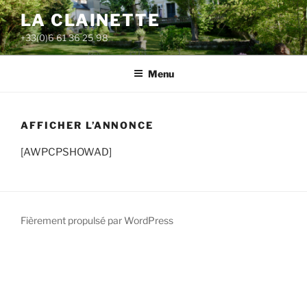
Aller
LA CLAINETTE
au
+33(0)6 61 36 25 98
contenu
principal
Menu
AFFICHER L’ANNONCE
[AWPCPSHOWAD]
Fièrement propulsé par WordPress